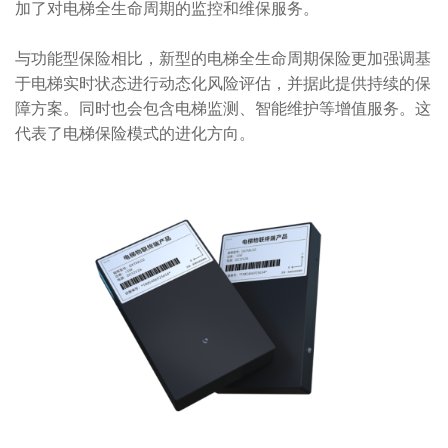
加了对电梯全生命周期的监控和维保服务。
与功能型保险相比，新型的电梯全生命周期保险更加强调基
于电梯实时状态进行动态化风险评估，并据此提供持续的保
障方案。同时也会包含电梯监测、智能维护等增值服务。这
代表了电梯保险模式的进化方向。