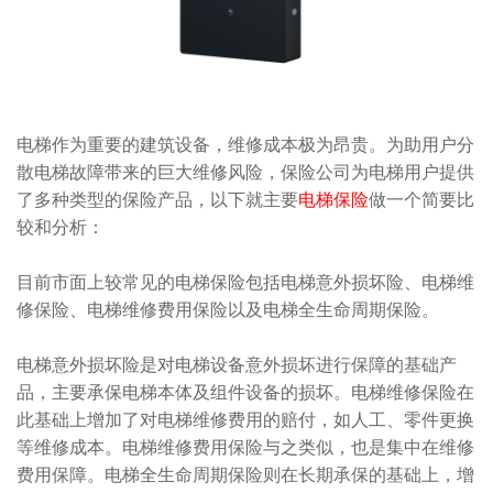
电梯作为重要的建筑设备，维修成本极为昂贵。为助用户分
散电梯故障带来的巨大维修风险，保险公司为电梯用户提供
了多种类型的保险产品，以下就主要
电梯保险
做一个简要比
较和分析：
目前市面上较常见的电梯保险包括电梯意外损坏险、电梯维
修保险、电梯维修费用保险以及电梯全生命周期保险。
电梯意外损坏险是对电梯设备意外损坏进行保障的基础产
品，主要承保电梯本体及组件设备的损坏。电梯维修保险在
此基础上增加了对电梯维修费用的赔付，如人工、零件更换
等维修成本。电梯维修费用保险与之类似，也是集中在维修
费用保障。电梯全生命周期保险则在长期承保的基础上，增