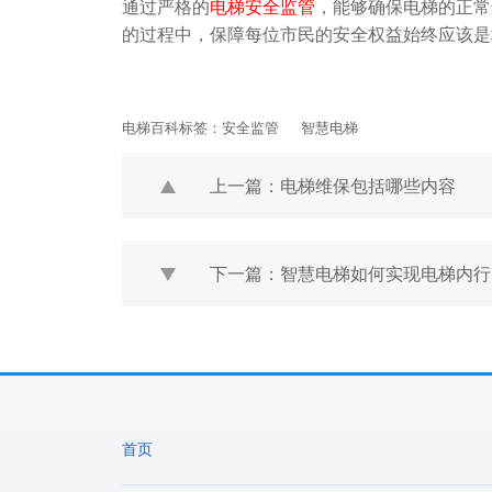
通过严格的
电梯安全监管
，能够确保电梯的正常
的过程中，保障每位市民的安全权益始终应该是
电梯百科标签：
安全监管
智慧电梯
上一篇：电梯维保包括哪些内容
下一篇：智慧电梯如何实现电梯内行
首页