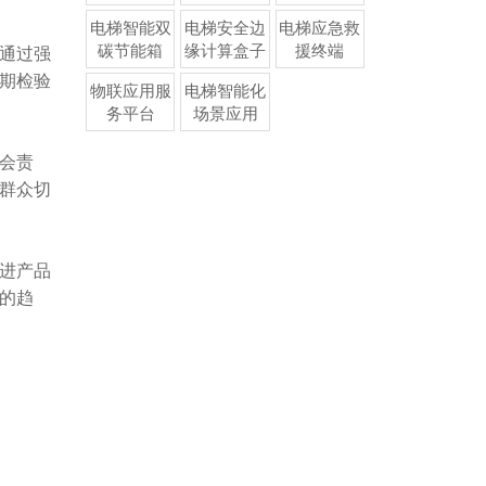
电梯智能双
电梯安全边
电梯应急救
碳节能箱
缘计算盒子
援终端
通过强
期检验
物联应用服
电梯智能化
务平台
场景应用
会责
群众切
进产品
的趋