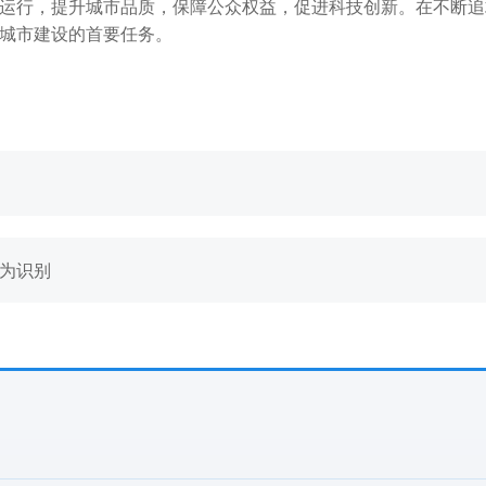
运行，提升城市品质，保障公众权益，促进科技创新。在不断追
城市建设的首要任务。
为识别