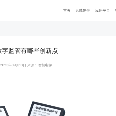
首页
智能硬件
应用平台
数字监管有哪些创新点
2023年09月13日
来源： 智慧电梯