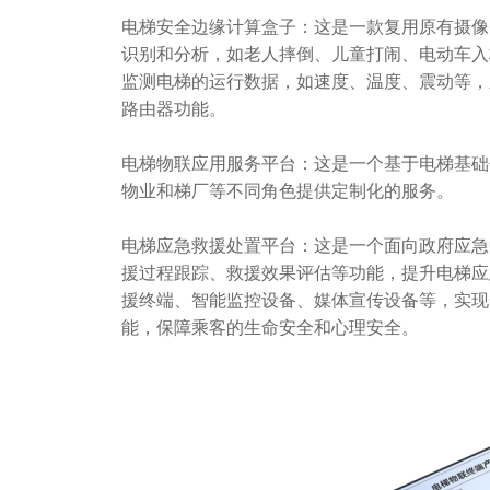
电梯安全边缘计算盒子：这是一款复用原有摄像
识别和分析，如老人摔倒、儿童打闹、电动车入
监测电梯的运行数据，如速度、温度、震动等，
路由器功能。
电梯物联应用服务平台：这是一个基于电梯基础
物业和梯厂等不同角色提供定制化的服务。
电梯应急救援处置平台：这是一个面向政府应急
援过程跟踪、救援效果评估等功能，提升电梯应
援终端、智能监控设备、媒体宣传设备等，实现
能，保障乘客的生命安全和心理安全。