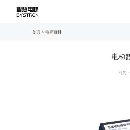
首页
>
电梯百科
电梯
时间：