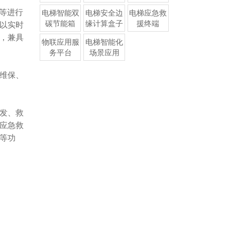
等进行
电梯智能双
电梯安全边
电梯应急救
碳节能箱
缘计算盒子
援终端
以实时
，兼具
物联应用服
电梯智能化
务平台
场景应用
维保、
发、救
应急救
等功