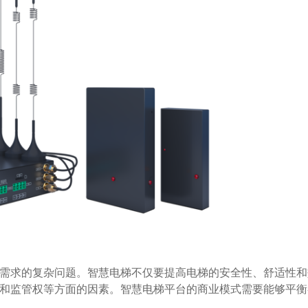
需求的复杂问题。智慧电梯不仅要提高电梯的安全性、舒适性和
和监管权等方面的因素。智慧电梯平台的商业模式需要能够平衡