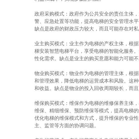
政府采购模式：政府作为公共安全的责任主体，
警、应急处置等功能，提高电梯的安全管理水平
缺点是政府的财政压力较大，而且可能存在对私
业主购买模式：业主作为电梯的产权主体，根据
梯安装智慧电梯平台，享受电梯的智能化服务。
性化需求。缺点是业主的购买意愿和能力可能不
物业购买模式：物业作为电梯的管理主体，根据
和管理效果，降低电梯的运营成本和风险。这种
和收益。缺点是物业的投入回收周期较长，而且
维保购买模式：维保作为电梯的维修保养主体，
维保、精细维保、预防维保等模式，提高电梯的
优化电梯的维保模式和方式，提升维保的专业性
主、监管等方面的协调问题。