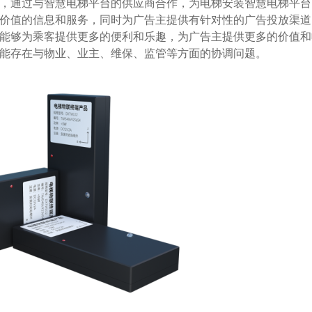
，通过与智慧电梯平台的供应商合作，为电梯安装智慧电梯平台
价值的信息和服务，同时为广告主提供有针对性的广告投放渠道
能够为乘客提供更多的便利和乐趣，为广告主提供更多的价值和
能存在与物业、业主、维保、监管等方面的协调问题。