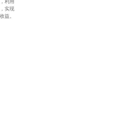
，利用
，实现
收益。