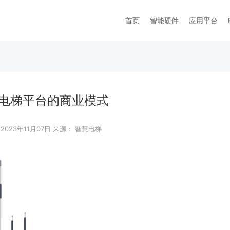
首页
智能硬件
应用平台
电梯平台的商业模式
2023年11月07日
来源： 智慧电梯