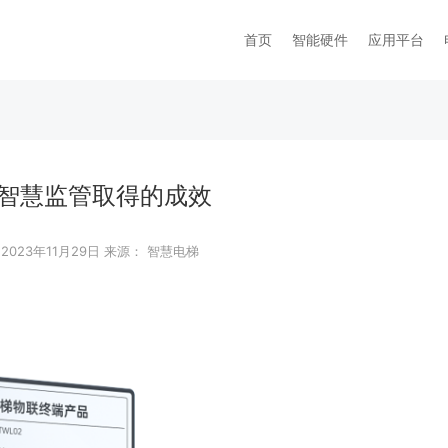
首页
智能硬件
应用平台
智慧监管取得的成效
2023年11月29日
来源： 智慧电梯