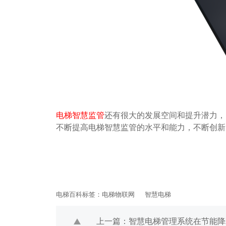
电梯智慧监管
还有很大的发展空间和提升潜力，
不断提高电梯智慧监管的水平和能力，不断创新
电梯百科标签：
电梯物联网
智慧电梯
上一篇：智慧电梯管理系统在节能降