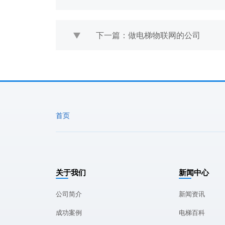
下一篇：做电梯物联网的公司
首页
关于我们
新闻中心
公司简介
新闻资讯
成功案例
电梯百科