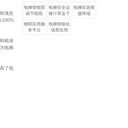
电梯智能双
电梯安全边
电梯应急救
碳节能箱
缘计算盒子
援终端
和满意
100%
物联应用服
电梯智能化
务平台
场景应用
和精准
为电梯
高了电