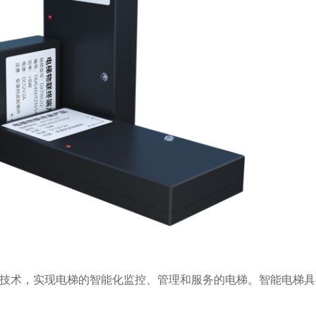
技术，实现电梯的智能化监控、管理和服务的电梯。智能电梯具