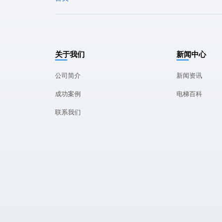
关于我们
新闻中心
公司简介
新闻资讯
成功案例
电梯百科
联系我们