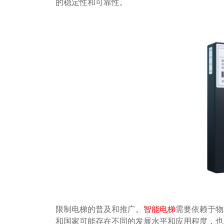
的稳定性和可靠性。
限制电梯的普及和推广。
智能电梯
需要依赖于物
和国家可能存在不同的发展水平和应用程度，也