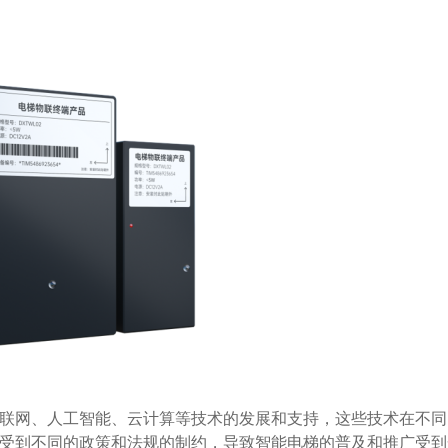
联网、人工智能、云计算等技术的发展和支持，这些技术在不同
受到不同的政策和法规的制约，导致智能电梯的普及和推广受到