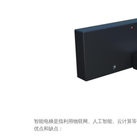
智能电梯是指利用物联网、人工智能、云计算等
优点和缺点：