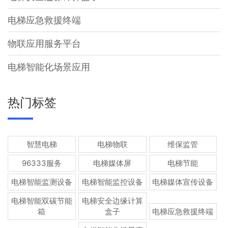
电梯应急救援终端
物联应用服务平台
电梯智能化场景应用
热门标签
智慧电梯
电梯物联
维保监管
96333服务
电梯媒体屏
电梯节能
电梯智能监测设备
电梯智能监控设备
电梯媒体宣传设备
电梯智能双碳节能
电梯安全边缘计算
箱
盒子
电梯应急救援终端