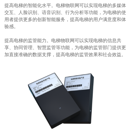
提高电梯的智能化水平。电梯物联网可以实现电梯的多媒体
交互、人脸识别、语音识别、行为分析等功能，为电梯的使
用者提供更多的创新智能服务，提高电梯的用户满意度和体
验感。
提高电梯的监管能力。电梯物联网可以实现电梯的信息共
享、协同管理、智慧监管等功能，为电梯的监管部门提供更
加直接准确的数据支撑，提高电梯的监管效果和社会效益。