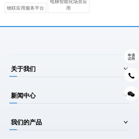
电梯智能化场景应
物联应用服务平台
用
关于我们
新闻中心
我们的产品