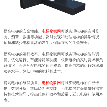
提高电梯的安全性能。
电梯物联网
可以实现电梯的实时监
测、预警、救援等功能，及时发现和处理电梯的异常情况，
预防和减少电梯事故的发生，保障乘客的生命安全。
提高电梯的运行效率。电梯物联网可以实现电梯的智能调
度、优化运行、节能降耗等功能，根据电梯的实时需求和负
载情况，合理分配电梯的运行资源，提高电梯的运行效率和
服务水平，降低电梯的能耗和成本。
提高电梯的维保质量。
电梯物联网
可以实现电梯的在线维
护、数据分析、故障诊断等功能，为电梯的维保提供数据支
持和技术指导，提高维保的效率和质量，延长电梯的使用寿
命。