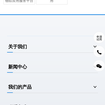
物联应用服务平台
用
关于我们
新闻中心
我们的产品