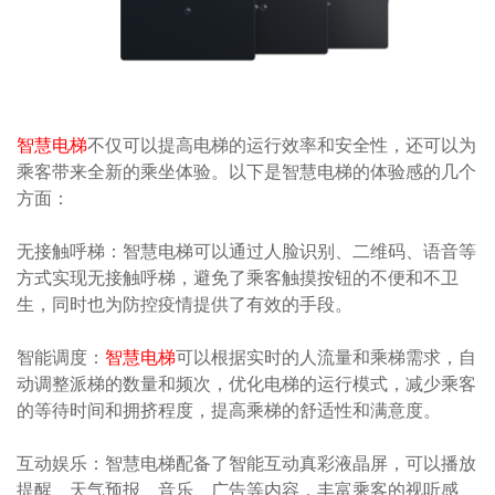
智慧电梯
不仅可以提高电梯的运行效率和安全性，还可以为
乘客带来全新的乘坐体验。以下是智慧电梯的体验感的几个
方面：
无接触呼梯：智慧电梯可以通过人脸识别、二维码、语音等
方式实现无接触呼梯，避免了乘客触摸按钮的不便和不卫
生，同时也为防控疫情提供了有效的手段。
智能调度：
智慧电梯
可以根据实时的人流量和乘梯需求，自
动调整派梯的数量和频次，优化电梯的运行模式，减少乘客
的等待时间和拥挤程度，提高乘梯的舒适性和满意度。
互动娱乐：智慧电梯配备了智能互动真彩液晶屏，可以播放
提醒、天气预报、音乐、广告等内容，丰富乘客的视听感