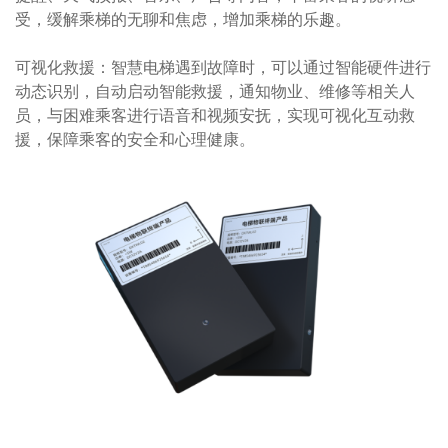
受，缓解乘梯的无聊和焦虑，增加乘梯的乐趣。
可视化救援：智慧电梯遇到故障时，可以通过智能硬件进行
动态识别，自动启动智能救援，通知物业、维修等相关人
员，与困难乘客进行语音和视频安抚，实现可视化互动救
援，保障乘客的安全和心理健康。