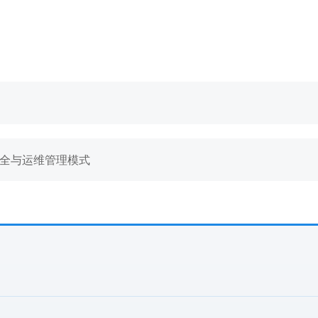
全与运维管理模式