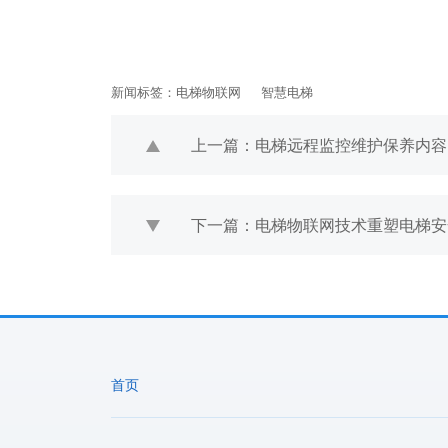
新闻标签：
电梯物联网
智慧电梯
上一篇：电梯远程监控维护保养内容
下一篇：电梯物联网技术重塑电梯安
首页