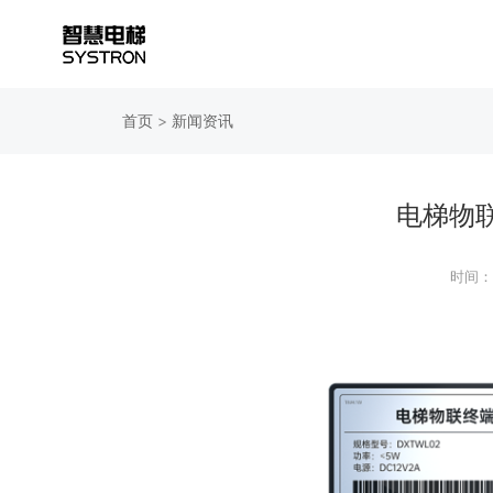
首页
>
新闻资讯
电梯物
时间：