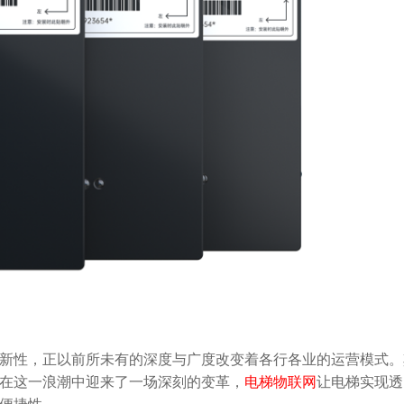
新性，正以前所未有的深度与广度改变着各行各业的运营模式。
在这一浪潮中迎来了一场深刻的变革，
电梯物联网
让电梯实现透