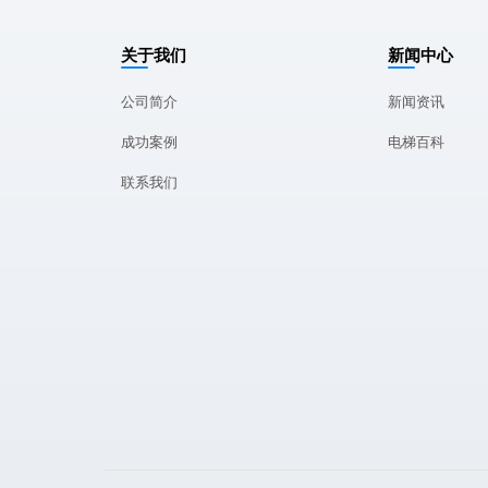
关于我们
新闻中心
公司简介
新闻资讯
成功案例
电梯百科
联系我们