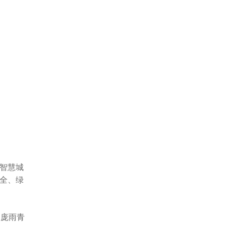
智慧城
全、绿
：庞雨青