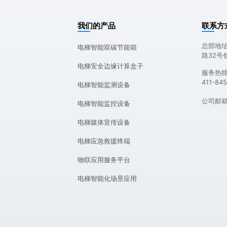
我们的产品
联系方
总部地
电梯智能双碳节能箱
路32号
电梯安全边缘计算盒子
服务热线：1
411-84
电梯智能监测设备
公司邮箱：z
电梯智能监控设备
电梯媒体宣传设备
电梯应急救援终端
物联应用服务平台
电梯智能化场景应用