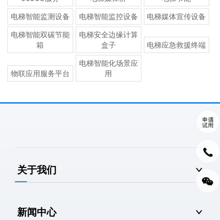
电梯智能监测设备
电梯智能监控设备
电梯媒体宣传设备
电梯智能双碳节能
电梯安全边缘计算
箱
盒子
电梯应急救援终端
电梯智能化场景应
物联应用服务平台
用
关于我们
新闻中心