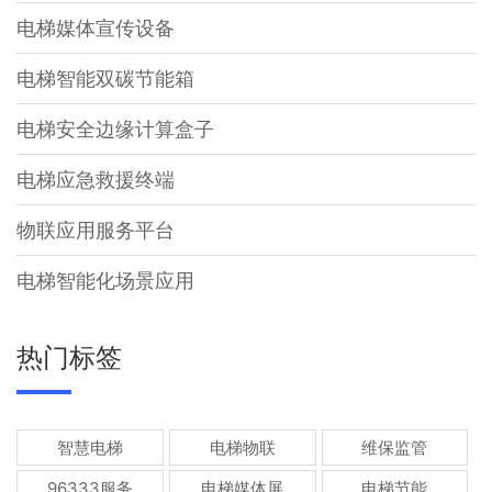
电梯媒体宣传设备
电梯智能双碳节能箱
电梯安全边缘计算盒子
电梯应急救援终端
物联应用服务平台
电梯智能化场景应用
热门标签
智慧电梯
电梯物联
维保监管
96333服务
电梯媒体屏
电梯节能