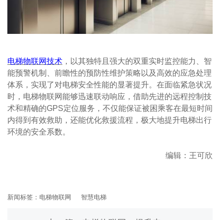
电梯物联网技术
，以其独特且强大的双重实时监控能力、智
能预警机制、前瞻性的预防性维护策略以及高效的应急处理
体系，实现了对电梯安全性能的显著提升。在面临紧急状况
时，电梯物联网能够迅速联动响应，借助先进的远程控制技
术和精确的GPS定位服务，不仅能保证被困乘客在最短时间
内得到有效救助，还能优化救援流程，极大地提升电梯出行
环境的安全系数。
编辑：王可欣
新闻标签：
电梯物联网
智慧电梯