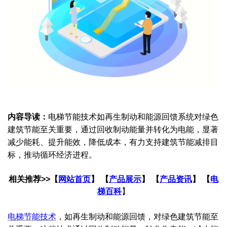
内容导读：
电梯节能技术如再生制动和能源回馈系统对绿色
建筑节能至关重要，通过回收制动能量并转化为电能，显著
减少能耗、提升能效，降低成本，有力支持建筑节能减排目
标，推动循环经济进程。
相关推荐>>【
网站首页
】 【
产品展示
】 【
产品资讯
】 【
电
梯百科
】
电梯节能技术
，如再生制动和能源回馈，对绿色建筑节能至