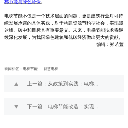
梯节能与绿色环保
。
电梯节能不仅是一个技术层面的问题，更是建筑行业对可持
续发展承诺的具体实践，对于构建资源节约型社会，实现碳
达峰、碳中和目标具有重要意义。未来，电梯节能技术将继
续深化发展，为我国绿色建筑和低碳经济做出更大的贡献。
编辑：郑若萱
新闻标签：
电梯节能
智慧电梯
上一篇：从政策到实践：电梯节能的转变与挑战
下一篇：电梯节能改造：实现绿色建筑的的关键步骤