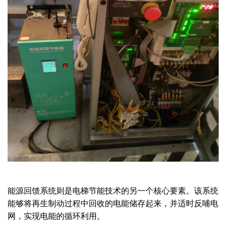
能源回馈系统则是电梯节能技术的另一个核心要素。该系统
能够将再生制动过程中回收的电能储存起来，并适时反哺电
网，实现电能的循环利用。