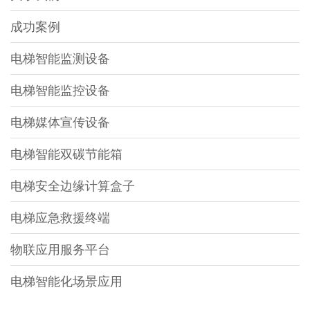
成功案例
电梯智能监测设备
电梯智能监控设备
电梯媒体宣传设备
电梯智能双碳节能箱
电梯安全边缘计算盒子
电梯应急救援终端
物联应用服务平台
电梯智能化场景应用