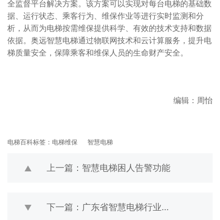
全监督平台解决方案。该方案可以实现对每台电梯的基础数
据、运行状态、乘客行为、维保作业等进行实时监测和分
析，从而为电梯按需维保提供科学、有效的技术支持和数据
依据。奥远智慧电梯通过物联网技术和云计算服务，提升电
梯质量安全，保障乘客和维保人员的生命财产安全。
编辑：周怡
电梯百科标签：
电梯维保
智慧电梯
上一篇：智慧电梯困人告警功能
下一篇：广东省智慧电梯行业发展现状