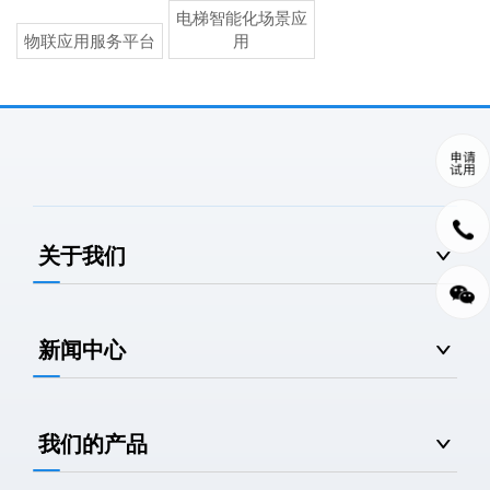
电梯智能化场景应
物联应用服务平台
用
关于我们
新闻中心
我们的产品