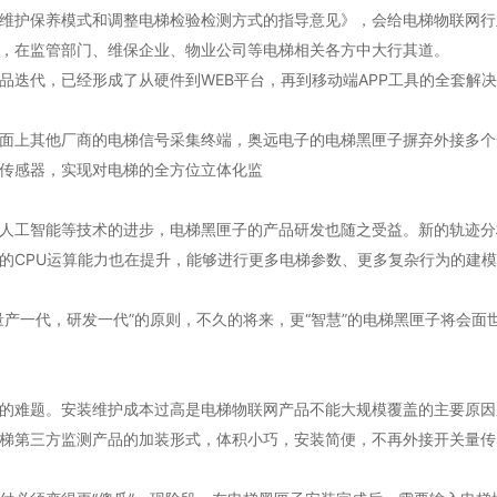
护保养模式和调整电梯检验检测方式的指导意见》，会给电梯
物联网
行
，在监管部门、维保企业、物业公司等电梯相关各方中大行其道。
代，已经形成了从硬件到WEB平台，再到移动端APP工具的全套解
上其他厂商的电梯信号采集终端，奥远电子的电梯黑匣子摒弃外接多个
传感器，实现对电梯的全方位立体化监
人工智能
等技术的进步，电梯黑匣子的产品研发也随之受益。新的轨迹分
的CPU运算能力也在提升，能够进行更多电梯参数、更多复杂行为的建
一代，研发一代”的原则，不久的将来，更“智慧”的电梯黑匣子将会面
难题。安装维护成本过高是电梯物联网产品不能大规模覆盖的主要原因
梯第三方监测产品的加装形式，体积小巧，安装简便，不再外接开关量传