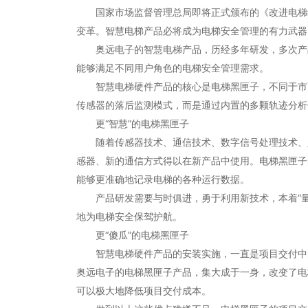
国家市场监督管理总局即将正式颁布的《改进电梯维
变革。智慧电梯产品必将成为电梯安全管理的有力武器
奥远电子的智慧电梯产品，历经多年研发，多次产品迭
能够满足不同用户角色的电梯安全管理需求。
智慧电梯硬件产品的核心是电梯黑匣子，不同于市面
传感器的落后监测模式，而是通过内置的多颗轨迹分析
更“智慧”的电梯黑匣子
随着传感器技术、
通信
技术、数字信号处理技术、
感器、新的通信方式得以在新产品中使用。电梯黑匣子
能够更准确地记录电梯的各种运行数据。
产品研发需要与时俱进，勇于利用新技术，本着“量产
地为电梯安全保驾护航。
更“傻瓜”的电梯黑匣子
智慧电梯硬件产品的安装实施，一直是项目交付中的
奥远电子的电梯黑匣子产品，集大成于一身，改变了电
可以极大地降低项目交付成本。