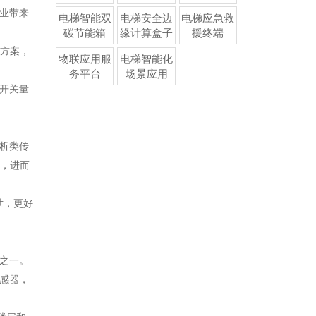
业带来
电梯智能双
电梯安全边
电梯应急救
碳节能箱
缘计算盒子
援终端
决方案，
物联应用服
电梯智能化
务平台
场景应用
开关量
析类传
模，进而
世，更好
之一。
感器，