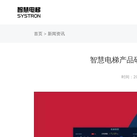
首页
>
新闻资讯
智慧电梯产品研
时间：20