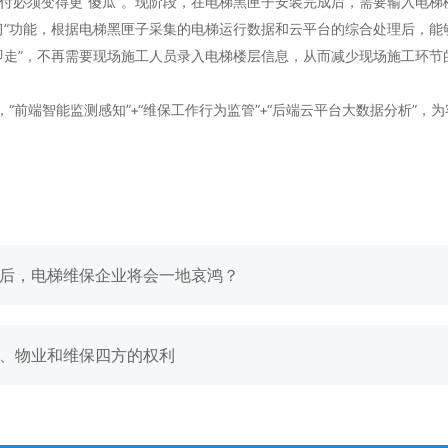
必须变得更“傻瓜”。现阶段，在电梯黑匣子安装完成后，需要输入电梯
习”功能，根据电梯黑匣子采集的电梯运行数据和云平台的综合处理后，能
即走”，不再需要现场施工人员录入电梯楼层信息，从而减少现场施工环节
前端智能监测感知”+“维保工作行为监管”+“后端云平台
大数据
分析”，
后，电梯维保企业将会一地哀鸿？
、物业和维保四方的权利